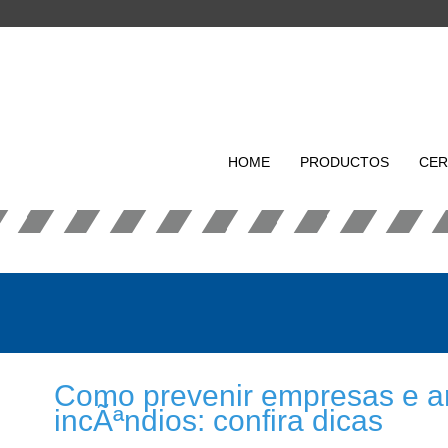
HOME
PRODUCTOS
CER
Como prevenir empresas e a
incÃªndios: confira dicas