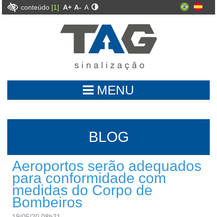
conteúdo
[1]
A+
A-
A
MENU
BLOG
Aeroportos serão adequados
para conformidade com
medidas do Corpo de
Bombeiros
19/05/20 08h21