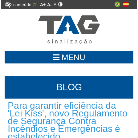
conteúdo
[1]
A+
A-
A
MENU
BLOG
Para garantir eficiência da
'Lei Kiss', novo Regulamento
de Segurança Contra
Incêndios e Emergências é
estabelecido