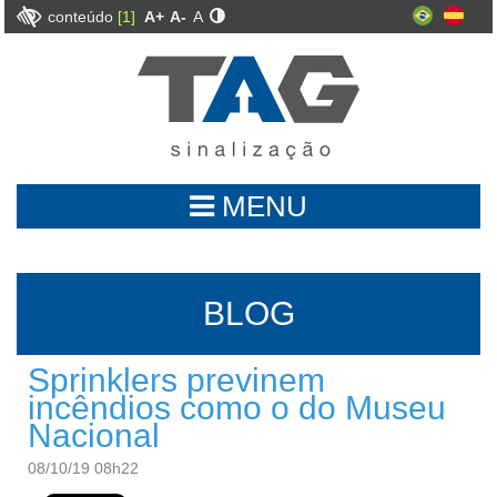
conteúdo
[1]
A+
A-
A
MENU
BLOG
Sprinklers previnem
incêndios como o do Museu
Nacional
08/10/19 08h22