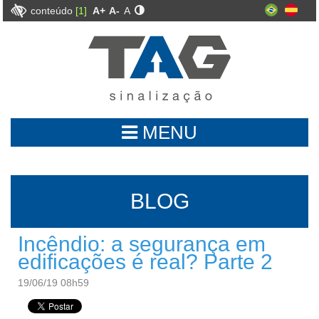
conteúdo
[1]
A+
A-
A
MENU
BLOG
Incêndio: a segurança em
edificações é real? Parte 2
19/06/19 08h59