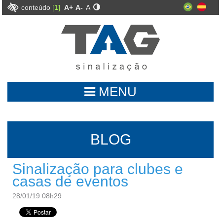
conteúdo
[1]
A+
A-
A
MENU
BLOG
Sinalização para clubes e
casas de eventos
28/01/19 08h29