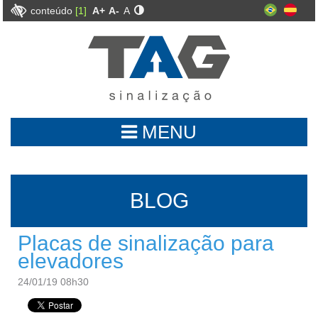
conteúdo
[1]
A+
A-
A
MENU
BLOG
Placas de sinalização para
elevadores
24/01/19 08h30