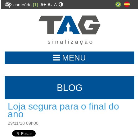
conteúdo
[1]
A+
A-
A
MENU
BLOG
Loja segura para o final do
ano
29/11/18 09h00