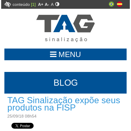
conteúdo
[1]
A+
A-
A
MENU
BLOG
TAG Sinalização expõe seus
produtos na FISP
25/09/18 08h54