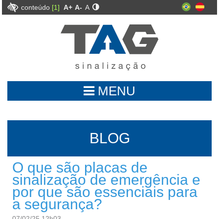
conteúdo
[1]
A+
A-
A
MENU
BLOG
O que são placas de
sinalização de emergência e
por que são essenciais para
a segurança?
07/02/25 12h03