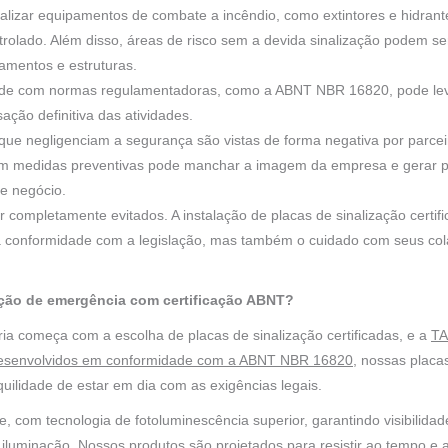
lizar equipamentos de combate a incêndio, como extintores e hidrant
trolado. Além disso, áreas de risco sem a devida sinalização podem se
mentos e estruturas.
de com normas regulamentadoras, como a ABNT NBR 16820, pode levar
ção definitiva das atividades.
que negligenciam a segurança são vistas de forma negativa por parcei
m medidas preventivas pode manchar a imagem da empresa e gerar pe
de negócio.
r completamente evitados. A instalação de placas de sinalização certif
 conformidade com a legislação, mas também o cuidado com seus cola
ação de emergência com certificação ABNT?
ria começa com a escolha de placas de sinalização certificadas, e a
TA
desenvolvidos em conformidade com a ABNT NBR 16820
, nossas plac
uilidade de estar em dia com as exigências legais.
e, com tecnologia de fotoluminescência superior, garantindo visibili
 iluminação. Nossos produtos são projetados para resistir ao tempo e 