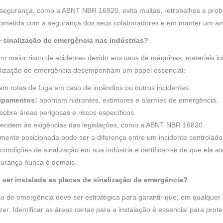
egurança, como a ABNT NBR 16820, evita multas, retrabalhos e probl
metida com a segurança dos seus colaboradores e em manter um amb
e sinalização de emergência nas indústrias?
m maior risco de acidentes devido aos usos de máquinas, materiais in
nalização de emergência desempenham um papel essencial:
am rotas de fuga em caso de incêndios ou outros incidentes.
uipamentos:
apontam hidrantes, extintores e alarmes de emergência.
sobre áreas perigosas e riscos específicos.
endem às exigências das legislações, como a ABNT NBR 16820.
amente posicionada pode ser a diferença entre um incidente controlado
 condições de sinalização em sua indústria e certificar-se de que ela
egurança nunca é demais.
 ser instalada as placas de sinalização de emergência?
ção de emergência deve ser estratégica para garantir que, em qualquer
er. Identificar as áreas certas para a instalação é essencial para prot