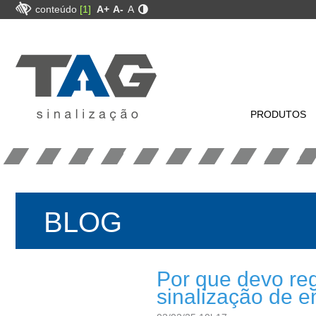
conteúdo
[1]
A+
A-
A
PRODUTOS
BLOG
Por que devo reg
sinalização de 