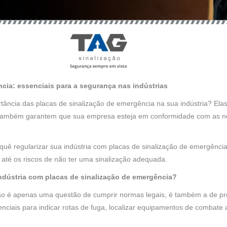
cia: essenciais para a segurança nas indústrias
tância das placas de sinalização de emergência na sua indústria? El
 também garantem que sua empresa esteja em conformidade com as n
quê regularizar sua indústria com placas de sinalização de emergênci
s até os riscos de não ter uma sinalização adequada.
indústria com placas de sinalização de emergência?
não é apenas uma questão de cumprir normas legais, é também a de pro
nciais para indicar rotas de fuga, localizar equipamentos de combate 