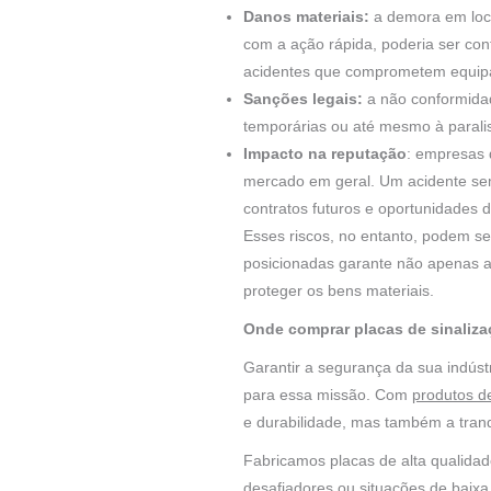
Danos materiais:
a demora em loca
com a ação rápida, poderia ser con
acidentes que comprometem equipa
Sanções legais:
a não conformida
temporárias ou até mesmo à paralisa
Impacto na reputação
: empresas 
mercado em geral. Um acidente se
contratos futuros e oportunidades 
Esses riscos, no entanto, podem se
posicionadas garante não apenas a
proteger os bens materiais.
Onde comprar placas de sinaliz
Garantir a segurança da sua indúst
para essa missão. Com
produtos 
e durabilidade, mas também a tranq
Fabricamos placas de alta qualidad
desafiadores ou situações de baixa