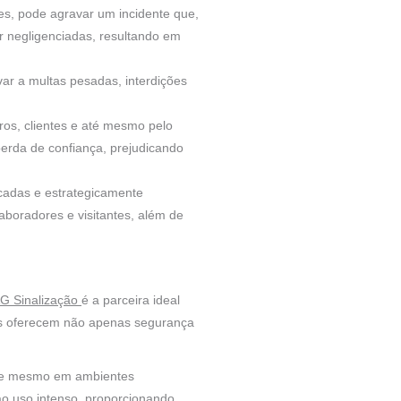
es, pode agravar um incidente que,
r negligenciadas, resultando em
 a multas pesadas, interdições
ros, clientes e até mesmo pelo
rda de confiança, prejudicando
icadas e estrategicamente
boradores e visitantes, além de
G Sinalização
é a parceira ideal
as oferecem não apenas segurança
dade mesmo em ambientes
ao uso intenso, proporcionando