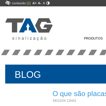
conteúdo
[1]
A+
A-
A
PRODUTOS
BLOG
O que são placa
18/12/24 12h01