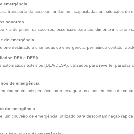
de emergência
ara transporte de pessoas feridas ou incapacitadas em situações de 
ros socorros
ou kits de primeiros socorros, essenciais para atendimento inicial em 
one de emergência
elefone destinado a chamadas de emergência, permitindo contato rápid
rilador, DEA e DESA
es automáticos externos (DEA/DESA), utilizados para reverter paradas 
olhos de emergência
s, equipamento indispensável para enxaguar os olhos em caso de cont
iro de emergência
nível um chuveiro de emergência, utilizado para descontaminação rápi