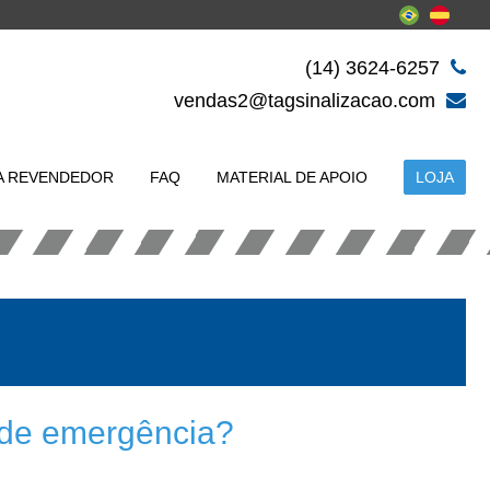
(14) 3624-6257
vendas2@tagsinalizacao.com
A REVENDEDOR
FAQ
MATERIAL DE APOIO
LOJA
 de emergência?