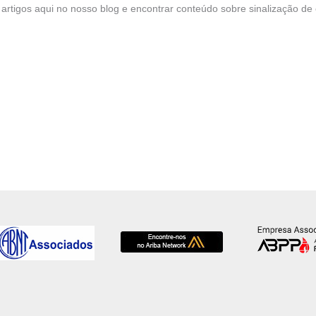
ros artigos aqui no nosso blog e encontrar conteúdo sobre sinalização d