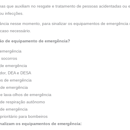
s que auxiliam no resgate e tratamento de pessoas acidentadas ou e
ou infecções.
ância nesse momento, para sinalizar os equipamentos de emergência n
 caso necessário.
ação de equipamento de emergência?
 emergência
s socorros
 de emergência
lador, DEA e DESA
hos de emergência
o de emergência
 e lava-olhos de emergência
o de respiração autônomo
r de emergência
prioritário para bombeiros
inalizam os equipamentos de emergência: