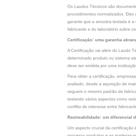
Os Laudos Técnicos são documentos
procedimentos normatizados. Eles 
garante que a amostra testada é a
fabricante e do laboratório sobre o
Certificação: uma garantia abra
A Certificação vai além do Laudo T
determinado produto ou sistema ate
deve ser emitida por uma instituiç
Para obter a certificação, empresa
avaliado, desde a aquisição de maté
seguem o mesmo padrão de fabrica
testando vários aspectos como resi
conflito de interesse entre fabrican
Rastreabilidade: um diferencial d
Um aspecto crucial da certificação 
processo produtivo e as matérias-pr