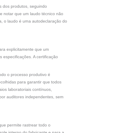
s dos produtos, seguindo
e notar que um laudo técnico não
a, o laudo é uma autodeclaração do
lara explicitamente que um
especificações. A certificação
todo o processo produtivo é
ecolhidas para garantir que todos
s laboratoriais contínuos,
 por auditores independentes, sem
que permite rastrear todo o
ole interno do fabricante e para a