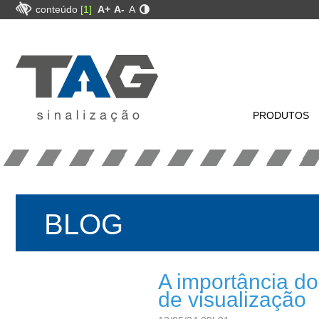
conteúdo
[1]
A+
A-
A
PRODUTOS
BLOG
A importância do
de visualização