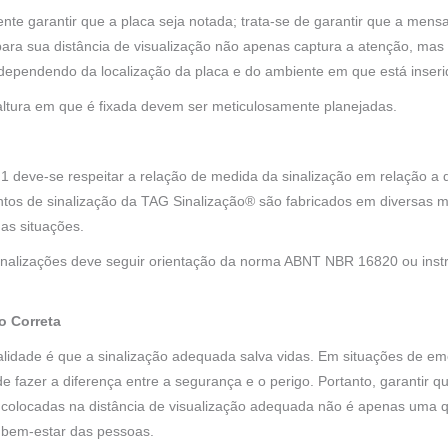
mente garantir que a placa seja notada; trata-se de garantir que a me
ra sua distância de visualização não apenas captura a atenção, 
e, dependendo da localização da placa e do ambiente em que está inser
 altura em que é fixada devem ser meticulosamente planejadas.
deve-se respeitar a relação de medida da sinalização em relação a d
ntos de sinalização da TAG Sinalização® são fabricados em diversas 
das situações.
 sinalizações deve seguir orientação da norma ABNT NBR 16820 ou inst
o Correta
lidade é que a sinalização adequada salva vidas. Em situações de em
 fazer a diferença entre a segurança e o perigo. Portanto, garantir q
colocadas na distância de visualização adequada não é apenas uma 
bem-estar das pessoas.