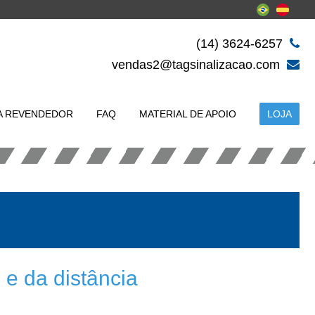
(14) 3624-6257
vendas2@tagsinalizacao.com
A REVENDEDOR
FAQ
MATERIAL DE APOIO
LOJA
 e da distância