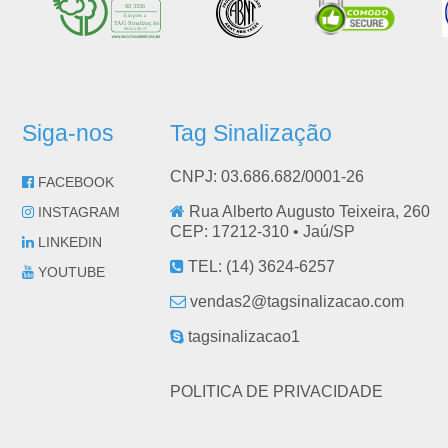
Siga-nos
Tag Sinalização
CNPJ: 03.686.682/0001-26
FACEBOOK
Rua Alberto Augusto Teixeira, 260
INSTAGRAM
CEP: 17212-310 •
Jaú
/
SP
LINKEDIN
TEL:
(14) 3624-6257
YOUTUBE
vendas2@tagsinalizacao.com
tagsinalizacao1
POLITICA DE PRIVACIDADE