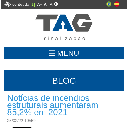
conteúdo
[1]
A+
A-
A
MENU
BLOG
Notícias de incêndios
estruturais aumentaram
85,2% em 2021
25/02/22 10h59