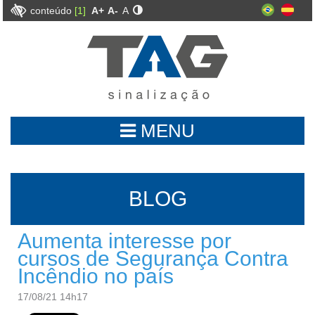
conteúdo
[1]
A+
A-
A
MENU
BLOG
Aumenta interesse por
cursos de Segurança Contra
Incêndio no país
17/08/21 14h17