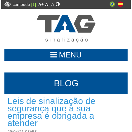
conteúdo
[1]
A+
A-
A
MENU
BLOG
Leis de sinalização de
segurança que a sua
empresa é obrigada a
atender
29/04/21 08h53