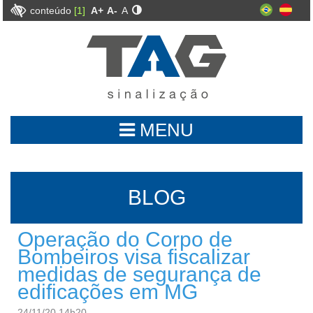
conteúdo
[1]
A+
A-
A
MENU
BLOG
Operação do Corpo de
Bombeiros visa fiscalizar
medidas de segurança de
edificações em MG
24/11/20 14h20