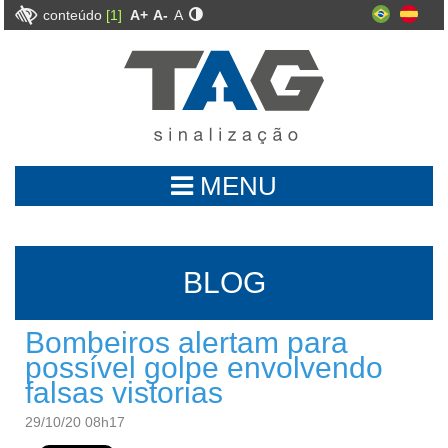
conteúdo
[1]
A+
A-
A
MENU
BLOG
Bombeiros alertam para
possível golpe envolvendo
falsas vistorias
29/10/20 08h17