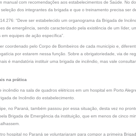
 um manual com recomendações aos estabelecimentos de Saúde. No do
a seleção dos integrantes da brigada e que o treinamento precisa ser de
4.276: “Deve ser estabelecido um organograma da Brigada de Incênd
s de emergência, sendo caracterizado pela existência de um líder, um
s em equipes de ação específica”.
a ser coordenado pelo Corpo de Bombeiros de cada município e, difer
gatícia por estarem nessa função. Sobre a obrigatoriedade, via de re
is é mandatória instituir uma brigada de incêndio, mas vale consult
is na prática
e incêndio na sala de quadros elétricos em um hospital em Porto Alegre
rigada de Incêndio do estabelecimento.
pe, no Paraná, também passou por essa situação, desta vez no pronto
ela Brigada de Emergência da instituição, que em menos de cinco min
palhassem.
tro hospital no Paraná se voluntariaram para compor a primeira Briga