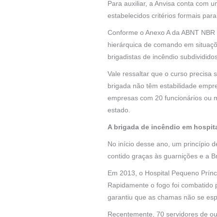
Para auxiliar, a Anvisa conta com
estabelecidos critérios formais par
Conforme o Anexo A da ABNT NBR 1
hierárquica de comando em situaçõe
brigadistas de incêndio subdividido
Vale ressaltar que o curso precis
brigada não têm estabilidade empre
empresas com 20 funcionários ou ma
estado.
A brigada de incêndio em hospita
No início desse ano, um princípio d
contido graças às guarnições e a B
Em 2013, o Hospital Pequeno Prínci
Rapidamente o fogo foi combatido p
garantiu que as chamas não se es
Recentemente, 70 servidores de ou