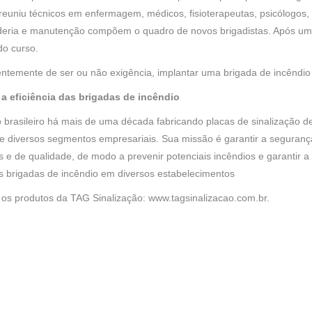
euniu técnicos em enfermagem, médicos, fisioterapeutas, psicólogos,
anderia e manutenção compõem o quadro de novos brigadistas. Após um 
do curso.
entemente de ser ou não exigência, implantar uma brigada de incêndio 
 a eficiência das brigadas de incêndio
brasileiro há mais de uma década fabricando placas de sinalização de
 e diversos segmentos empresariais. Sua missão é garantir a seguranç
das e de qualidade, de modo a prevenir potenciais incêndios e garanti
as brigadas de incêndio em diversos estabelecimentos
s os produtos da TAG Sinalização:
www.tagsinalizacao.com.br
.