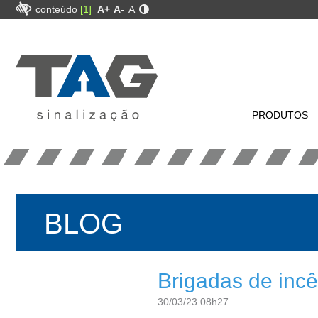
conteúdo
[1]
A+
A-
A
PRODUTOS
BLOG
Brigadas de incê
30/03/23 08h27