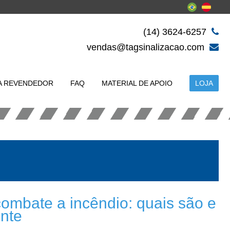
(14) 3624-6257
vendas@tagsinalizacao.com
A REVENDEDOR
FAQ
MATERIAL DE APOIO
LOJA
ombate a incêndio: quais são e
ente