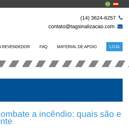
(14) 3624-6257
contato@tagsinalizacao.com
A REVENDEDOR
FAQ
MATERIAL DE APOIO
LOJA
ombate a incêndio: quais são e
ente