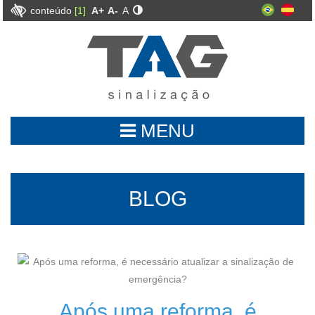
conteúdo
[1]
A+
A-
A
MENU
BLOG
Após uma reforma, é